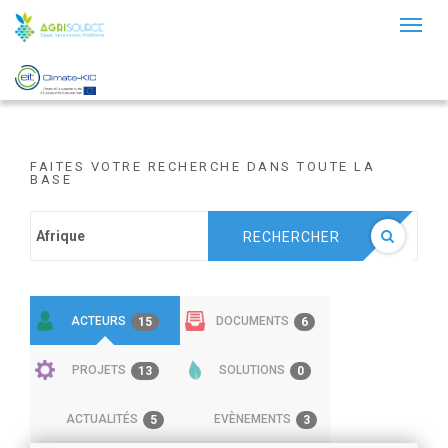
Toggl
naviga
FAITES VOTRE RECHERCHE DANS TOUTE LA
BASE
RECHERCHER
ACTEURS
DOCUMENTS
15
6
PROJETS
SOLUTIONS
13
0
ACTUALITÉS
EVÈNEMENTS
5
3