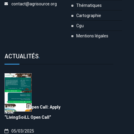
contact@agrisource.org
Thématiques
Cartographie
Cgu
Mentions légales
ACTUALITÉS
.
LivingSoiLL Open Call: Apply
Now!
“LivingSoiLL Open Call”
05/03/2025