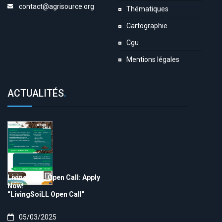
contact@agrisource.org
Thématiques
Cartographie
Cgu
Mentions légales
ACTUALITÉS
.
LivingSoiLL Open Call: Apply
Now!
“LivingSoiLL Open Call”
05/03/2025