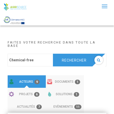
Toggl
naviga
FAITES VOTRE RECHERCHE DANS TOUTE LA
BASE
RECHERCHER
ACTEURS
DOCUMENTS
9
1
PROJETS
SOLUTIONS
6
1
ACTUALITÉS
EVÈNEMENTS
7
11