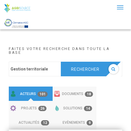
Toggl
naviga
FAITES VOTRE RECHERCHE DANS TOUTE LA
BASE
RECHERCHER
ACTEURS
DOCUMENTS
101
18
PROJETS
SOLUTIONS
26
14
ACTUALITÉS
EVÈNEMENTS
12
9