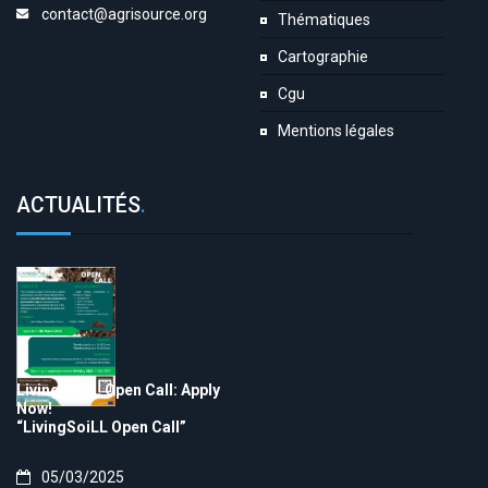
contact@agrisource.org
Thématiques
Cartographie
Cgu
Mentions légales
ACTUALITÉS
.
LivingSoiLL Open Call: Apply
Now!
“LivingSoiLL Open Call”
05/03/2025