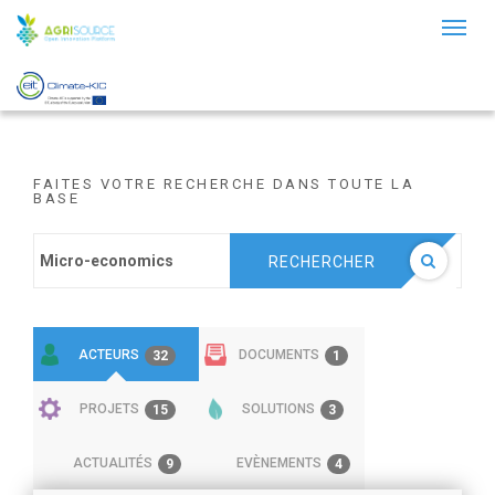
Toggl
naviga
FAITES VOTRE RECHERCHE DANS TOUTE LA
BASE
RECHERCHER
ACTEURS
DOCUMENTS
32
1
PROJETS
SOLUTIONS
15
3
ACTUALITÉS
EVÈNEMENTS
9
4