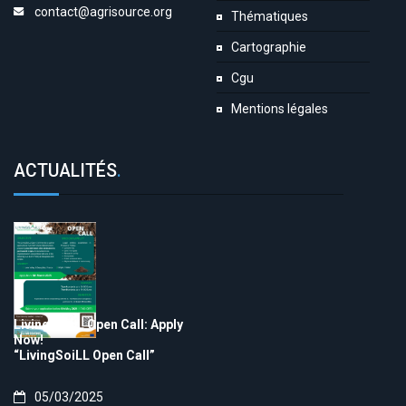
contact@agrisource.org
Thématiques
Cartographie
Cgu
Mentions légales
ACTUALITÉS
.
LivingSoiLL Open Call: Apply
Now!
“LivingSoiLL Open Call”
05/03/2025