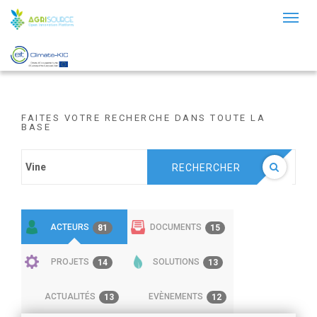
Toggl
naviga
FAITES VOTRE RECHERCHE DANS TOUTE LA
BASE
RECHERCHER
ACTEURS
DOCUMENTS
81
15
PROJETS
SOLUTIONS
14
13
ACTUALITÉS
EVÈNEMENTS
13
12