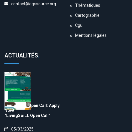
contact@agrisource.org
Thématiques
Cartographie
Cgu
Mentions légales
ACTUALITÉS
.
LivingSoiLL Open Call: Apply
Now!
“LivingSoiLL Open Call”
05/03/2025