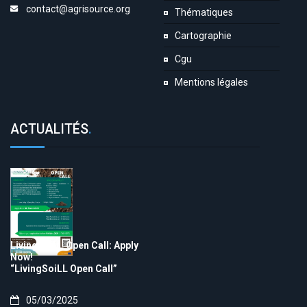
contact@agrisource.org
Thématiques
Cartographie
Cgu
Mentions légales
ACTUALITÉS
.
LivingSoiLL Open Call: Apply
Now!
“LivingSoiLL Open Call”
05/03/2025