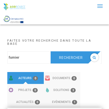
Toggl
naviga
FAITES VOTRE RECHERCHE DANS TOUTE LA
BASE
RECHERCHER
ACTEURS
DOCUMENTS
0
0
PROJETS
SOLUTIONS
0
3
ACTUALITÉS
EVÈNEMENTS
0
1