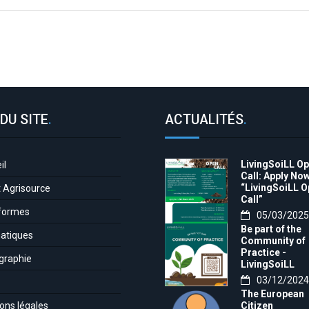
DU SITE
.
ACTUALITÉS
.
LivingSoiLL O
il
Call: Apply Now
“LivingSoiLL 
t Agrisource
Call”
formes
05/03/2025
Be part of the
atiques
Community of
Practice -
graphie
LivingSoiLL
project
03/12/2024
LivingSoiLL
The European
project is
ons légales
Citizen