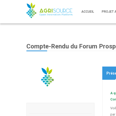
ACCUEIL
PROJET 
Compte-Rendu du Forum Prospec
Prése
A q
Com
Voi
par