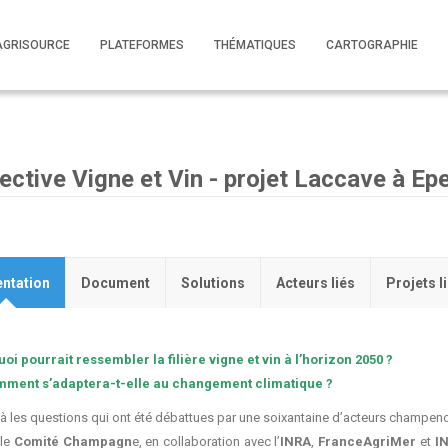
AGRISOURCE
PLATEFORMES
THÉMATIQUES
CARTOGRAPHIE
tive Vigne et Vin - projet Laccave à Ep
ntation
Document
Solutions
Acteurs liés
Projets l
uoi pourrait ressembler la filière vigne et vin à l’horizon 2050 ?
ment s’adaptera-t-elle au changement climatique ?
là les questions qui ont été débattues par une soixantaine d’acteurs champeno
 le
Comité Champagn
e, en collaboration avec l’
INRA
,
FranceAgriMer
et
I