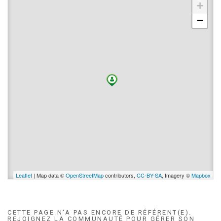
+
−
Leaflet
| Map data ©
OpenStreetMap
contributors,
CC-BY-SA
, Imagery ©
Mapbox
CETTE PAGE N'A PAS ENCORE DE RÉFÉRENT(E).
REJOIGNEZ LA COMMUNAUTÉ POUR GÉRER SON