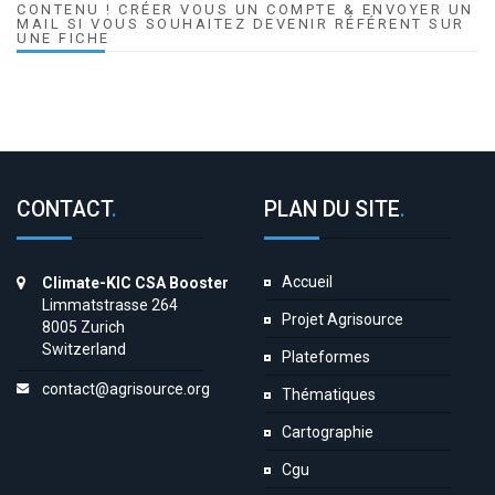
CONTENU ! CRÉER VOUS UN COMPTE & ENVOYER UN
MAIL SI VOUS SOUHAITEZ DEVENIR RÉFÉRENT SUR
UNE FICHE
CONTACT
.
PLAN DU SITE
.
Accueil
Climate-KIC CSA Booster
Limmatstrasse 264
Projet Agrisource
8005 Zurich
Switzerland
Plateformes
contact@agrisource.org
Thématiques
Cartographie
Cgu