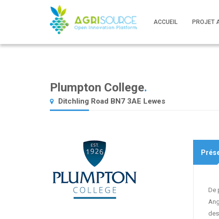
ACCUEIL
PROJET 
Plumpton College
.
Ditchling Road BN7 3AE Lewes
Prése
De 
Ang
dest