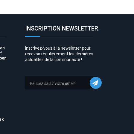
INSCRIPTION NEWSLETTER
.
pen
Inscrivez-vous à la newsletter pour
!
recevoir régulièrement les dernières
Open
actualités de la communauté !
to
rk
his
 to