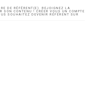
ORE DE RÉFÉRENT(E). REJOIGNEZ LA
 SON CONTENU ! CRÉER VOUS UN COMPTE
OUS SOUHAITEZ DEVENIR RÉFÉRENT SUR