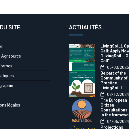
DU SITE
.
ACTUALITÉS
.
LivingSoiLL O
il
Call: Apply Now
“LivingSoiLL 
t Agrisource
Call”
formes
05/03/2025
Be part of the
atiques
Community of
Practice -
graphie
LivingSoiLL
project
03/12/2024
LivingSoiLL
The European
project is
ons légales
Citizen
conducting a
Consultations
Questionnaire 
In the framewo
create our
of the project t
04/06/2024
Community of
month, we want
Practice (CoP)
Projections