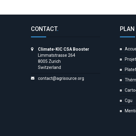
CONTACT
.
PLAN 
Accue
Climate-KIC CSA Booster
Limmatstrasse 264
Proje
8005 Zurich
Switzerland
Plate
contact@agrisource.org
Thém
Carto
Cgu
Menti