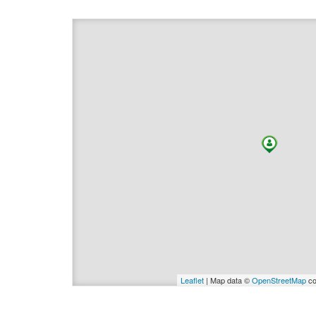
Leaflet
| Map data ©
OpenStreetMap
co