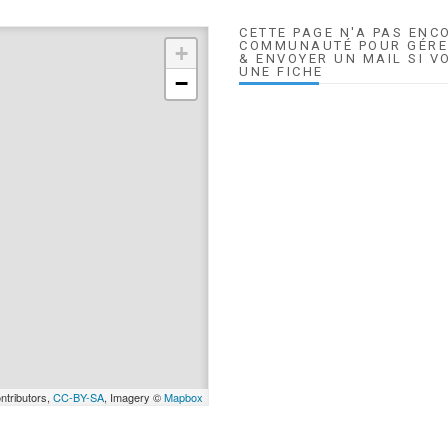
CETTE PAGE N'A PAS ENC
COMMUNAUTÉ POUR GÉRER
+
& ENVOYER UN MAIL SI V
UNE FICHE
−
ntributors,
CC-BY-SA
, Imagery ©
Mapbox