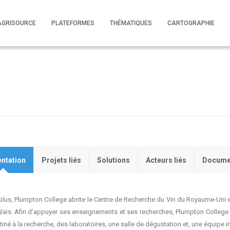
AGRISOURCE
PLATEFORMES
THÉMATIQUES
CARTOGRAPHIE
ntation
Projets liés
Solutions
Acteurs liés
Docume
plus, Plumpton College abrite le Centre de Recherche du Vin du Royaume-Uni
lais. Afin d’appuyer ses enseignements et ses recherches, Plumpton College p
iné à la recherche, des laboratoires, une salle de dégustation et, une équipe in