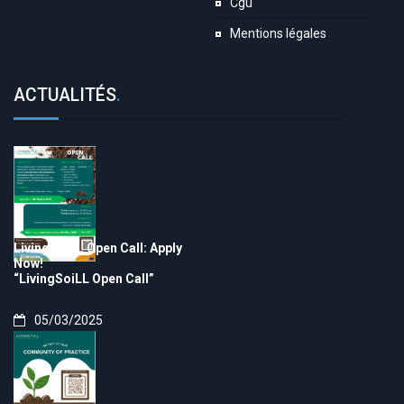
Cgu
Mentions légales
ACTUALITÉS
.
LivingSoiLL Open Call: Apply
Now!
“LivingSoiLL Open Call”
05/03/2025