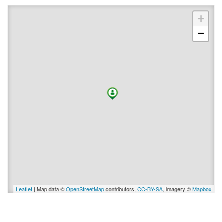
+
−
Leaflet
| Map data ©
OpenStreetMap
contributors,
CC-BY-SA
, Imagery ©
Mapbox