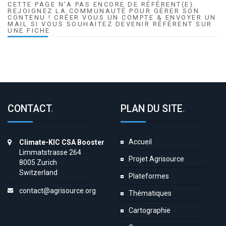
CETTE PAGE N'A PAS ENCORE DE RÉFÉRENT(E).
REJOIGNEZ LA COMMUNAUTÉ POUR GÉRER SON
CONTENU ! CRÉER VOUS UN COMPTE & ENVOYER UN
MAIL SI VOUS SOUHAITEZ DEVENIR RÉFÉRENT SUR
UNE FICHE
CONTACT
.
PLAN DU SITE
.
Accueil
Climate-KIC CSA Booster
Limmatstrasse 264
Projet Agrisource
8005 Zurich
Switzerland
Plateformes
contact@agrisource.org
Thématiques
Cartographie