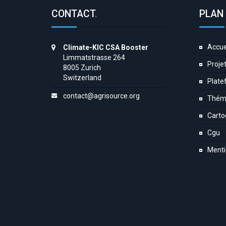
CONTACT
.
PLAN 
Accue
Climate-KIC CSA Booster
Limmatstrasse 264
Proje
8005 Zurich
Switzerland
Plate
contact@agrisource.org
Thém
Carto
Cgu
Menti