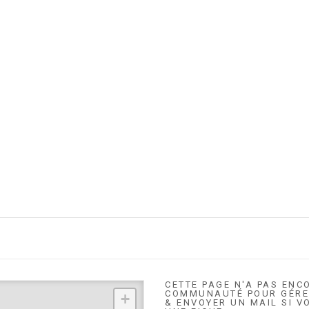
CETTE PAGE N'A PAS ENC
COMMUNAUTÉ POUR GÉRER
+
& ENVOYER UN MAIL SI V