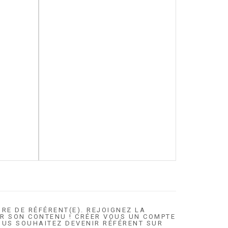
ORE DE RÉFÉRENT(E). REJOIGNEZ LA
 SON CONTENU ! CRÉER VOUS UN COMPTE
OUS SOUHAITEZ DEVENIR RÉFÉRENT SUR