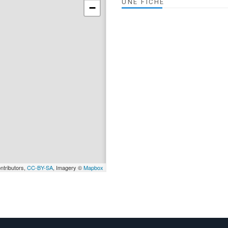
UNE FICHE
−
ntributors,
CC-BY-SA
, Imagery ©
Mapbox