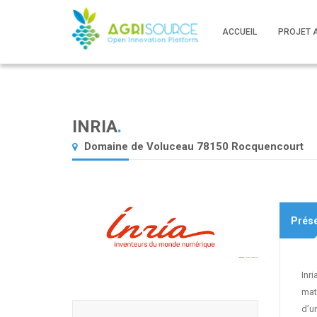
ACCUEIL
PROJET 
INRIA
.
Domaine de Voluceau 78150 Rocquencourt
Prése
Inr
mat
d’un