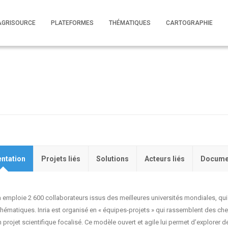
AGRISOURCE
PLATEFORMES
THÉMATIQUES
CARTOGRAPHIE
ntation
Projets liés
Solutions
Acteurs liés
Docume
ia emploie 2 600 collaborateurs issus des meilleures universités mondiales, qui
hématiques. Inria est organisé en « équipes-projets » qui rassemblent des 
 projet scientifique focalisé. Ce modèle ouvert et agile lui permet d’explorer d