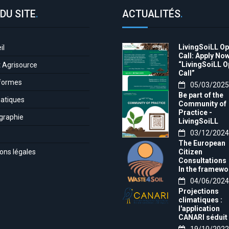
DU SITE
.
ACTUALITÉS
.
LivingSoiLL O
il
Call: Apply Now
“LivingSoiLL 
t Agrisource
Call”
formes
05/03/2025
Be part of the
atiques
Community of
Practice -
graphie
LivingSoiLL
project
03/12/2024
LivingSoiLL
The European
project is
ons légales
Citizen
conducting a
Consultations
Questionnaire 
In the framewo
create our
of the project t
04/06/2024
Community of
month, we want
Practice (CoP)
Projections
invite you to th
climatiques :
Europe-wide
l'application
citizens'
CANARI séduit 
consultation!
filières agricol
19/10/2022