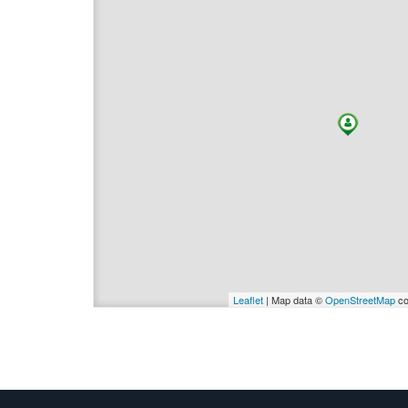
Leaflet
| Map data ©
OpenStreetMap
co