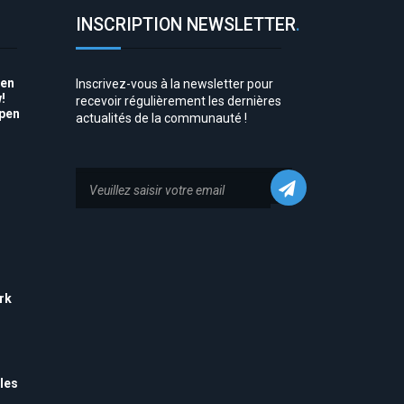
INSCRIPTION NEWSLETTER
.
pen
Inscrivez-vous à la newsletter pour
!
recevoir régulièrement les dernières
Open
actualités de la communauté !
to
rk
his
 to
e
les
es,