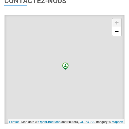
CONTACTEZ-NOUS
+
−
Leaflet
| Map data ©
OpenStreetMap
contributors,
CC-BY-SA
, Imagery ©
Mapbox