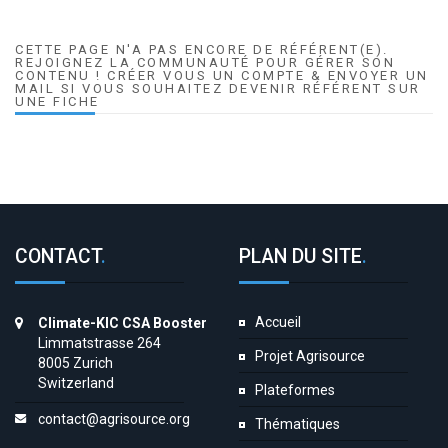
CETTE PAGE N'A PAS ENCORE DE RÉFÉRENT(E).
REJOIGNEZ LA COMMUNAUTÉ POUR GÉRER SON
CONTENU ! CRÉER VOUS UN COMPTE & ENVOYER UN
MAIL SI VOUS SOUHAITEZ DEVENIR RÉFÉRENT SUR
UNE FICHE
CONTACT
.
PLAN DU SITE
.
Accueil
Climate-KIC CSA Booster
Limmatstrasse 264
Projet Agrisource
8005 Zurich
Switzerland
Plateformes
contact@agrisource.org
Thématiques