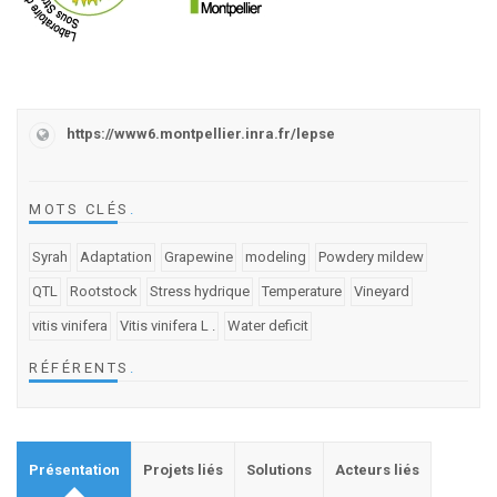
https://www6.montpellier.inra.fr/lepse
MOTS CLÉS
.
Syrah
Adaptation
Grapewine
modeling
Powdery mildew
QTL
Rootstock
Stress hydrique
Temperature
Vineyard
vitis vinifera
Vitis vinifera L .
Water deficit
RÉFÉRENTS
.
Présentation
Projets liés
Solutions
Acteurs liés