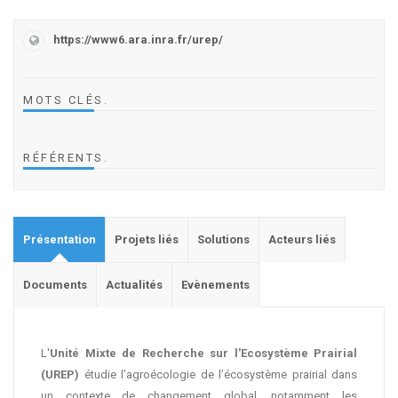
https://www6.ara.inra.fr/urep/
MOTS CLÉS
.
RÉFÉRENTS
.
Présentation
Projets liés
Solutions
Acteurs liés
Documents
Actualités
Evènements
L'
Unité Mixte de Recherche sur l'Ecosystème Prairial
(UREP)
étudie l’agroécologie de l’écosystème prairial dans
un contexte de changement global, notamment les