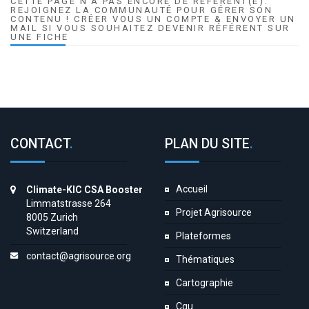
CETTE PAGE N'A PAS ENCORE DE RÉFÉRENT(E).
REJOIGNEZ LA COMMUNAUTÉ POUR GÉRER SON
CONTENU ! CRÉER VOUS UN COMPTE & ENVOYER UN
MAIL SI VOUS SOUHAITEZ DEVENIR RÉFÉRENT SUR
UNE FICHE
CONTACT
.
PLAN DU SITE
.
Accueil
Climate-KIC CSA Booster
Limmatstrasse 264
Projet Agrisource
8005 Zurich
Switzerland
Plateformes
contact@agrisource.org
Thématiques
Cartographie
Cgu