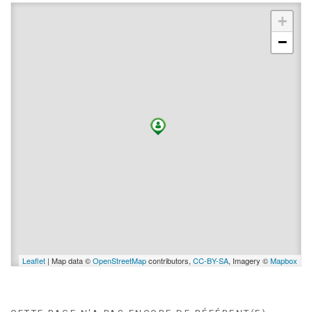
+
−
Leaflet
| Map data ©
OpenStreetMap
contributors,
CC-BY-SA
, Imagery ©
Mapbox