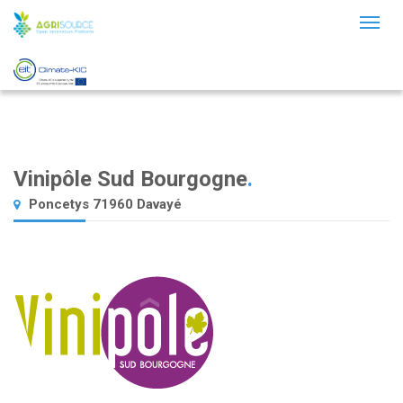
Toggl
naviga
Vinipôle Sud Bourgogne
.
Poncetys 71960 Davayé