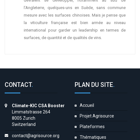
devraient se développer, notamment au sud de
l’Angleterre, quelques-uns en Suède, sans commune
mesure avec les surfaces chinoises. Mais je pense que
la viticulture française est bien armée au niveau
international pour garder un leadership en termes de
surfaces, de quantité et de qualités de vins.
CONTACT
.
PLAN DU SITE
.
Accueil
Climate-KIC CSA Booster
Limmatstrasse 264
Projet Agrisource
8005 Zurich
Switzerland
Plateformes
contact@agrisource.org
Thématiques