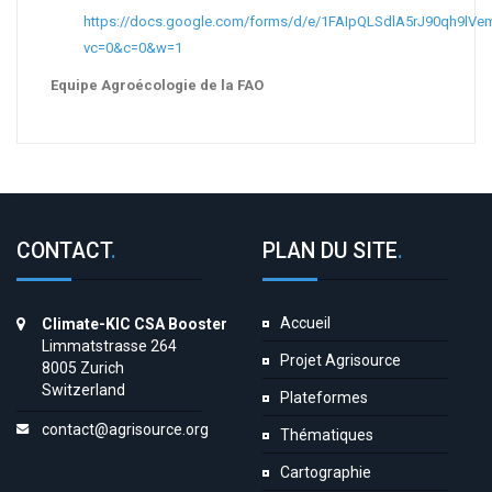
https://docs.google.com/forms/d/e/1FAIpQLSdlA5rJ90qh9
vc=0&c=0&w=1
Equipe Agroécologie de la FAO
CONTACT
.
PLAN DU SITE
.
Accueil
Climate-KIC CSA Booster
Limmatstrasse 264
Projet Agrisource
8005 Zurich
Switzerland
Plateformes
contact@agrisource.org
Thématiques
Cartographie