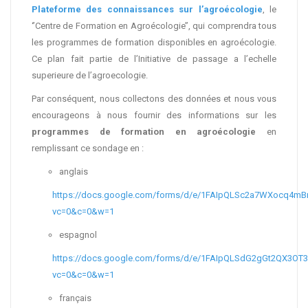
Plateforme des connaissances sur l’agroécologie
, le
‘’Centre de Formation en Agroécologie’’, qui comprendra tous
les programmes de formation disponibles en agroécologie.
Ce plan fait partie de l’Initiative de passage a l’echelle
superieure de l’agroecologie.
Par conséquent, nous collectons des données et nous vous
encourageons à nous fournir des informations sur les
programmes de formation en agroécologie
en
remplissant ce sondage en :
anglais
https://docs.google.com/forms/d/e/1FAIpQLSc2a7WXocq4m
vc=0&c=0&w=1
espagnol
https://docs.google.com/forms/d/e/1FAIpQLSdG2gGt2QX3OT
vc=0&c=0&w=1
français