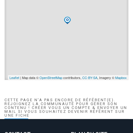
Leaflet
| Map data ©
OpenStreetMap
contributors,
CC-BY-SA
, Imagery ©
Mapbox
CETTE PAGE N'A PAS ENCORE DE RÉFÉRENT(E).
REJOIGNEZ LA COMMUNAUTÉ POUR GÉRER SON
CONTENU ! CRÉER VOUS UN COMPTE & ENVOYER UN
MAIL SI VOUS SOUHAITEZ DEVENIR RÉFÉRENT SUR
UNE FICHE