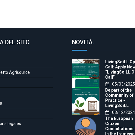
A DEL SITO
.
NOVITÀ
.
LivingSoiLL O
e
Call: Apply Now
“LivingSoiLL 
getto Agrisource
Call”
05/03/2025
Be part of the
Community of
Practice -
a
LivingSoiLL
project
03/12/2024
LivingSoiLL
The European
project is
ons légales
Citizen
conducting a
Consultations
Questionnaire 
In the framewo