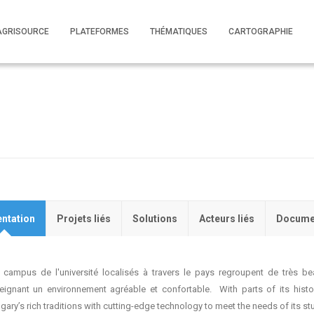
AGRISOURCE
PLATEFORMES
THÉMATIQUES
CARTOGRAPHIE
ntation
Projets liés
Solutions
Acteurs liés
Docume
 campus de l'université localisés à travers le pays regroupent de très be
eignant un environnement agréable et confortable. With parts of its histo
gary’s rich traditions with cutting-edge technology to meet the needs of its s