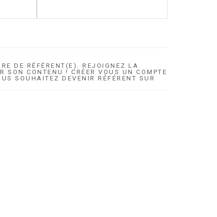
ORE DE RÉFÉRENT(E). REJOIGNEZ LA
 SON CONTENU ! CRÉER VOUS UN COMPTE
OUS SOUHAITEZ DEVENIR RÉFÉRENT SUR