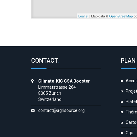
Leaflet
| Map data ©
OpenStreetMap
co
CONTACT
.
PLAN 
Accue
Climate-KIC CSA Booster
Limmatstrasse 264
Proje
8005 Zurich
Switzerland
Plate
contact@agrisource.org
Thém
Carto
Cgu