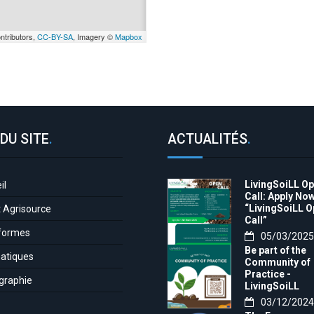
ntributors,
CC-BY-SA
, Imagery ©
Mapbox
DU SITE
.
ACTUALITÉS
.
LivingSoiLL O
il
Call: Apply Now
“LivingSoiLL 
t Agrisource
Call”
formes
05/03/2025
Be part of the
atiques
Community of
Practice -
graphie
LivingSoiLL
project
03/12/2024
LivingSoiLL