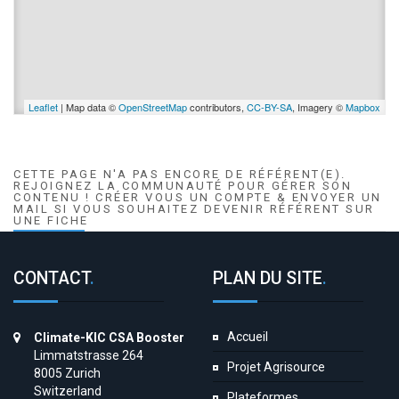
Leaflet
| Map data ©
OpenStreetMap
contributors,
CC-BY-SA
, Imagery ©
Mapbox
CETTE PAGE N'A PAS ENCORE DE RÉFÉRENT(E).
REJOIGNEZ LA COMMUNAUTÉ POUR GÉRER SON
CONTENU ! CRÉER VOUS UN COMPTE & ENVOYER UN
MAIL SI VOUS SOUHAITEZ DEVENIR RÉFÉRENT SUR
UNE FICHE
CONTACT
.
PLAN DU SITE
.
Accueil
Climate-KIC CSA Booster
Limmatstrasse 264
Projet Agrisource
8005 Zurich
Switzerland
Plateformes