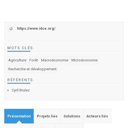
https://www.i4ce.org/
MOTS CLÉS
.
Agriculture
Forêt
Macroéconomie
Microéconomie
Recherche et développement
RÉFÉRENTS
.
Cyril Brulez
Présentation
Projets liés
Solutions
Acteurs liés