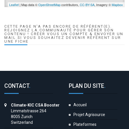
Leaflet
| Map data ©
OpenStreetMap
contributors,
CC-BY-SA
, Imagery ©
Mapbox
CETTE PAGE N'A PAS ENCORE DE RÉFÉRENT(E).
REJOIGNEZ LA COMMUNAUTÉ POUR GÉRER SON
CONTENU ! CRÉER VOUS UN COMPTE & ENVOYER UN
MAIL SI VOUS SOUHAITEZ DEVENIR RÉFÉRENT SUR
UNE FICHE
CONTACT
.
PLAN DU SITE
.
Accueil
Climate-KIC CSA Booster
Limmatstrasse 264
Projet Agrisource
8005 Zurich
Switzerland
Plateformes