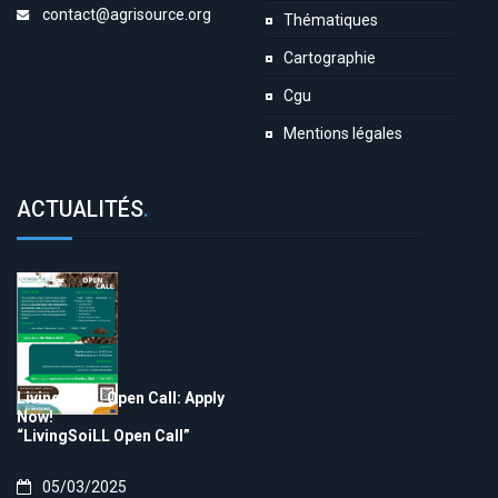
contact@agrisource.org
Thématiques
Cartographie
Cgu
Mentions légales
ACTUALITÉS
.
LivingSoiLL Open Call: Apply
Now!
“LivingSoiLL Open Call”
05/03/2025