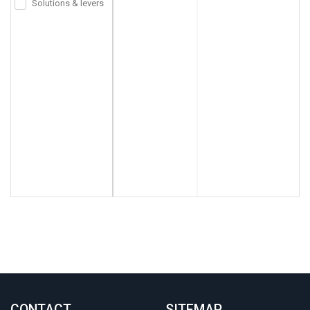
Solutions & levers
CONTACT
.
SITEMAP
.