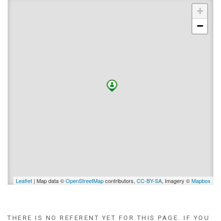
+
−
Leaflet
| Map data ©
OpenStreetMap
contributors,
CC-BY-SA
, Imagery ©
Mapbox
THERE IS NO REFERENT YET FOR THIS PAGE. IF YOU