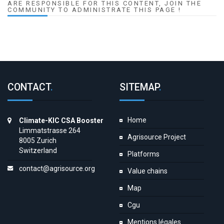
ARE RESPONSIBLE FOR THIS CONTENT, JOIN THE
COMMUNITY TO ADMINISTRATE THIS PAGE !
CONTACT
.
SITEMAP
.
Home
Climate-KIC CSA Booster
Limmatstrasse 264
Agrisource Project
8005 Zurich
Switzerland
Platforms
contact@agrisource.org
Value chains
Map
Cgu
Mentions légales