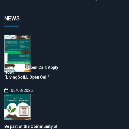
NEWS
.
LivingSoiLL Open Call: Apply
Now!
“LivingSoiLL Open Call”
05/03/2025
Be part of the Community of