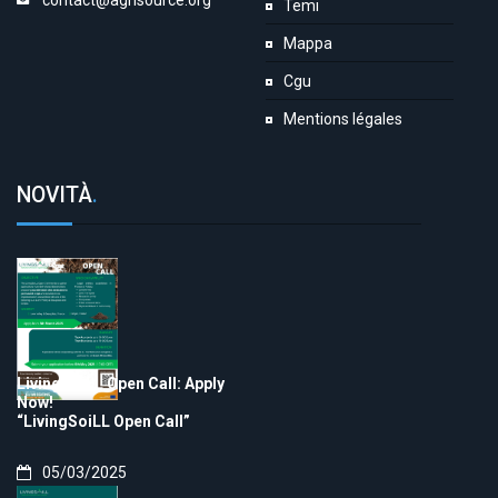
contact@agrisource.org
Temi
Mappa
Cgu
Mentions légales
NOVITÀ
.
LivingSoiLL Open Call: Apply
Now!
“LivingSoiLL Open Call”
05/03/2025