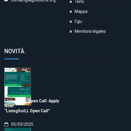
contact@agrisource.org
Temi
Mappa
Cgu
Mentions légales
NOVITÀ
.
LivingSoiLL Open Call: Apply
Now!
“LivingSoiLL Open Call”
05/03/2025