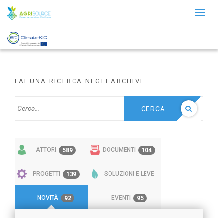
Toggl
naviga
FAI UNA RICERCA NEGLI ARCHIVI
CERCA
ATTORI
DOCUMENTI
589
104
PROGETTI
SOLUZIONI E LEVE
139
NOVITÀ
EVENTI
92
95
58