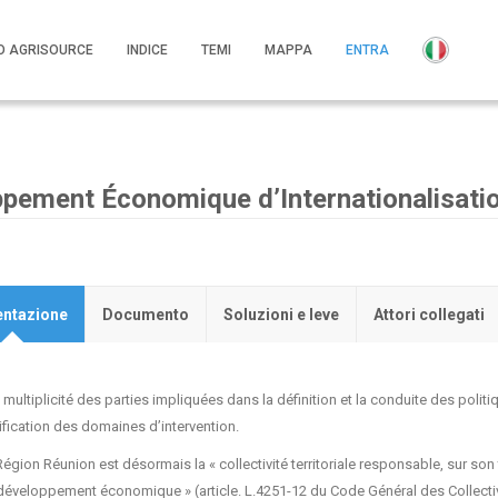
O AGRISOURCE
INDICE
TEMI
MAPPA
ENTRA
ement Économique d’Internationalisatio
entazione
Documento
Soluzioni e leve
Attori collegati
 multiplicité des parties impliquées dans la définition et la conduite des polit
rification des domaines d’intervention.
égion Réunion est désormais la « collectivité territoriale responsable, sur son t
éveloppement économique » (article. L.4251-12 du Code Général des Collectivités 