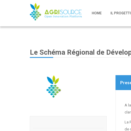
HOME
IL PROGETT
Le Schéma Régional de Développ
Pres
A la
cla
La R
de d