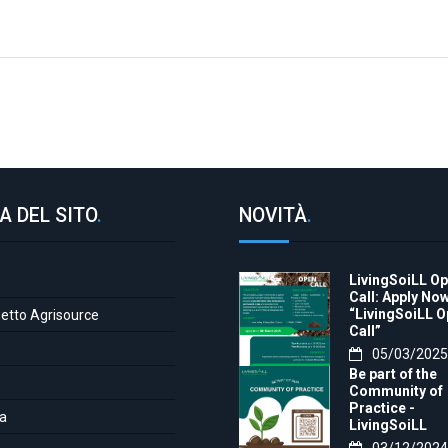
A DEL SITO
.
NOVITÀ
.
LivingSoiLL O
e
Call: Apply Now
“LivingSoiLL 
getto Agrisource
Call”
05/03/2025
Be part of the
Community of
Practice -
a
LivingSoiLL
project