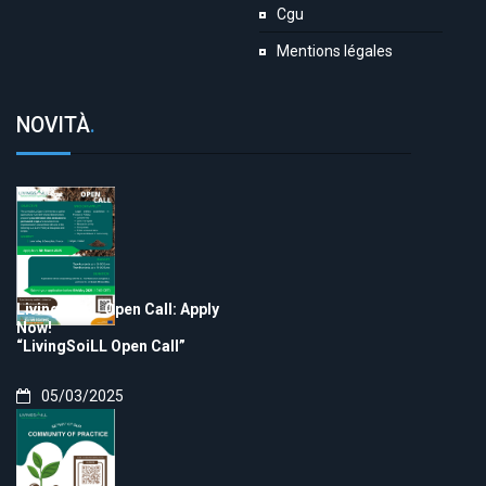
Cgu
Mentions légales
NOVITÀ
.
LivingSoiLL Open Call: Apply
Now!
“LivingSoiLL Open Call”
05/03/2025