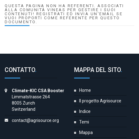
QUESTA PAGINA NON HA REFERENTI. ASSOCIATI
ALLA COMUNITÀ VINEAS PER GESTIRE I SUOI
CONTENUTI! REGISTRATI ED INVIA UN'EMAIL SE
VUOI PROPORTI COME REFERENTE PER QUESTO
DOCUMENTO.
CONTATTO
.
MAPPA DEL SITO
.
Home
Climate-KIC CSA Booster
Limmatstrasse 264
Il progetto Agrisource
8005 Zurich
Switzerland
Indice
contact@agrisource.org
Temi
Mappa