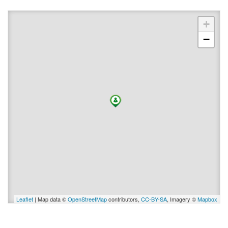
+
−
Leaflet
| Map data ©
OpenStreetMap
contributors,
CC-BY-SA
, Imagery ©
Mapbox