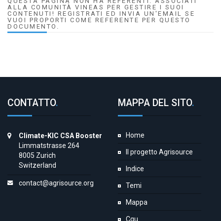
QUESTA PAGINA NON HA REFERENTI. ASSOCIATI
ALLA COMUNITÀ VINEAS PER GESTIRE I SUOI
CONTENUTI! REGISTRATI ED INVIA UN'EMAIL SE
VUOI PROPORTI COME REFERENTE PER QUESTO
DOCUMENTO.
CONTATTO
.
MAPPA DEL SITO
.
Home
Climate-KIC CSA Booster
Limmatstrasse 264
Il progetto Agrisource
8005 Zurich
Switzerland
Indice
contact@agrisource.org
Temi
Mappa
Cgu