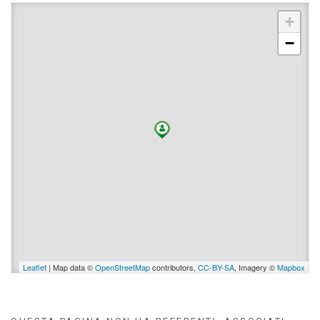
+
−
Leaflet
| Map data ©
OpenStreetMap
contributors,
CC-BY-SA
, Imagery ©
Mapbox