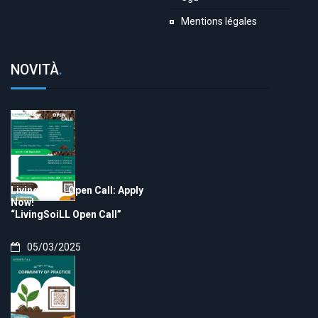
Mentions légales
NOVITÀ
.
LivingSoiLL Open Call: Apply
Now!
“LivingSoiLL Open Call”
05/03/2025