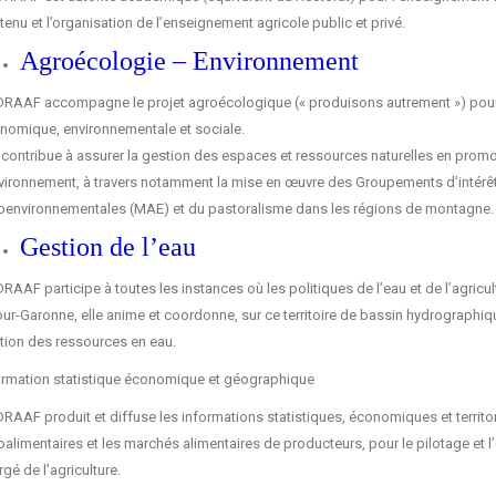
enu et l’organisation de l’enseignement agricole public et privé.
Agroécologie – Environnement
DRAAF accompagne le projet agroécologique (« produisons autrement ») pour 
nomique, environnementale et sociale.
e contribue à assurer la gestion des espaces et ressources naturelles en pro
nvironnement, à travers notamment la mise en œuvre des Groupements d’intér
oenvironnementales (MAE) et du pastoralisme dans les régions de montagne.
Gestion de l’eau
DRAAF participe à toutes les instances où les politiques de l’eau et de l’agric
ur-Garonne, elle anime et coordonne, sur ce territoire de bassin hydrographique,
tion des ressources en eau.
ormation statistique économique et géographique
RAAF produit et diffuse les informations statistiques, économiques et territori
oalimentaires et les marchés alimentaires de producteurs, pour le pilotage et l
gé de l’agriculture.