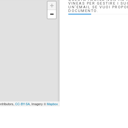
VINEAS PER GESTIRE I SU
+
UN'EMAIL SE VUOI PROPO
DOCUMENTO.
−
ntributors,
CC-BY-SA
, Imagery ©
Mapbox