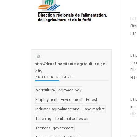
La D
l’in
Par
La 
con
http://draaf.occitanie.agriculture.gou
Elle
v.fr/
PAROLA CHIAVE
.
les
Agriculture
Agroecology
La D
Employment
Environment
Forest
inst
Industrie agroalimentaire
Land market
Ell
Teaching
Territorial cohesion
Territorial government
La 