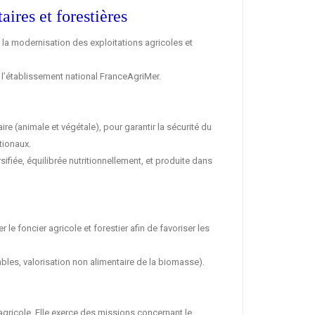
ires et forestières
, la modernisation des exploitations agricoles et
e l’établissement national FranceAgriMer.
e (animale et végétale), pour garantir la sécurité du
tionaux.
sifiée, équilibrée nutritionnellement, et produite dans
le foncier agricole et forestier afin de favoriser les
bles, valorisation non alimentaire de la biomasse).
gricole. Elle exerce des missions concernant le