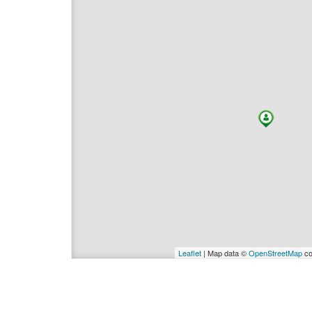
Leaflet
| Map data ©
OpenStreetMap
co