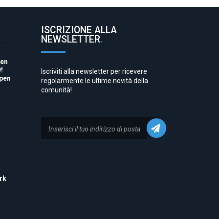
ISCRIZIONE ALLA
NEWSLETTER
.
pen
!
Iscriviti alla newsletter per ricevere
Open
regolarmente le ultime novità della
comunità!
to
rk
his
 to
e