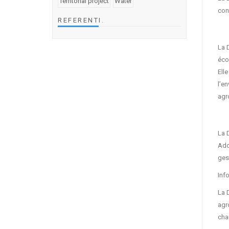
Territorial project
Water
cont
REFERENTI
.
La 
éco
Ell
l’e
agr
La 
Ado
ges
Inf
La D
agr
char