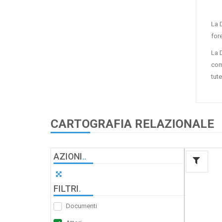
La 
fore
La 
com
tut
CARTOGRAFIA RELAZIONALE
AZIONI
.
.
FILTRI
.
Documenti