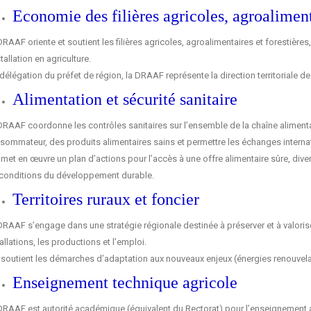
Economie des filières agricoles, agroalimenta
RAAF oriente et soutient les filières agricoles, agroalimentaires et forestières
stallation en agriculture.
 délégation du préfet de région, la DRAAF représente la direction territoriale d
Alimentation et sécurité sanitaire
DRAAF coordonne les contrôles sanitaires sur l’ensemble de la chaîne alimentair
sommateur, des produits alimentaires sains et permettre les échanges interna
 met en œuvre un plan d’actions pour l’accès à une offre alimentaire sûre, diver
 conditions du développement durable.
Territoires ruraux et foncier
RAAF s’engage dans une stratégie régionale destinée à préserver et à valoriser 
allations, les productions et l’emploi.
e soutient les démarches d’adaptation aux nouveaux enjeux (énergies renouvela
Enseignement technique agricole
DRAAF est autorité académique (équivalent du Rectorat) pour l’enseignement a