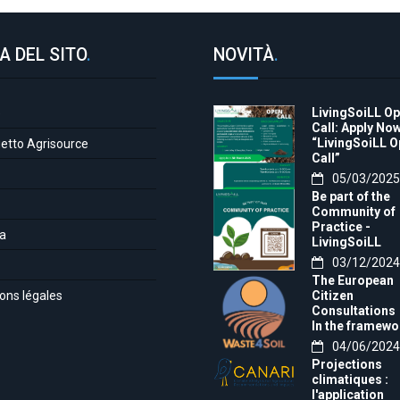
A DEL SITO
.
NOVITÀ
.
LivingSoiLL O
e
Call: Apply Now
“LivingSoiLL 
getto Agrisource
Call”
05/03/2025
Be part of the
Community of
Practice -
a
LivingSoiLL
project
03/12/2024
LivingSoiLL
The European
project is
ons légales
Citizen
conducting a
Consultations
Questionnaire 
In the framewo
create our
of the project t
04/06/2024
Community of
month, we want
Practice (CoP)
Projections
invite you to th
climatiques :
Europe-wide
l'application