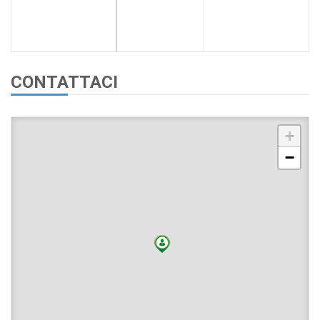
CONTATTACI
+
−