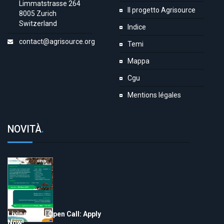
Limmatstrasse 264
Il progetto Agrisource
8005 Zurich
Switzerland
Indice
contact@agrisource.org
Temi
Mappa
Cgu
Mentions légales
NOVITÀ
.
LivingSoiLL Open Call: Apply
Now!