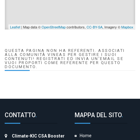
Leaflet
| Map data ©
OpenStreetMap
contributors,
CC-BY-SA
, Imagery ©
Mapbox
QUESTA PAGINA NON HA REFERENTI. ASSOCIATI
ALLA COMUNITÀ VINEAS PER GESTIRE I SUOI
CONTENUTI! REGISTRATI ED INVIA UN'EMAIL SE
VUOI PROPORTI COME REFERENTE PER QUESTO
DOCUMENTO.
CONTATTO
.
MAPPA DEL SITO
.
Home
Climate-KIC CSA Booster