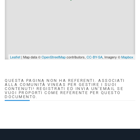
Leaflet
| Map data ©
OpenStreetMap
contributors,
CC-BY-SA
, Imagery ©
Mapbox
QUESTA PAGINA NON HA REFERENTI. ASSOCIATI
ALLA COMUNITÀ VINEAS PER GESTIRE I SUOI
CONTENUTI! REGISTRATI ED INVIA UN'EMAIL SE
VUOI PROPORTI COME REFERENTE PER QUESTO
DOCUMENTO.