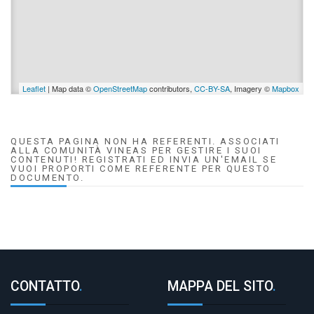
Leaflet
| Map data ©
OpenStreetMap
contributors,
CC-BY-SA
, Imagery ©
Mapbox
QUESTA PAGINA NON HA REFERENTI. ASSOCIATI
ALLA COMUNITÀ VINEAS PER GESTIRE I SUOI
CONTENUTI! REGISTRATI ED INVIA UN'EMAIL SE
VUOI PROPORTI COME REFERENTE PER QUESTO
DOCUMENTO.
CONTATTO
.
MAPPA DEL SITO
.