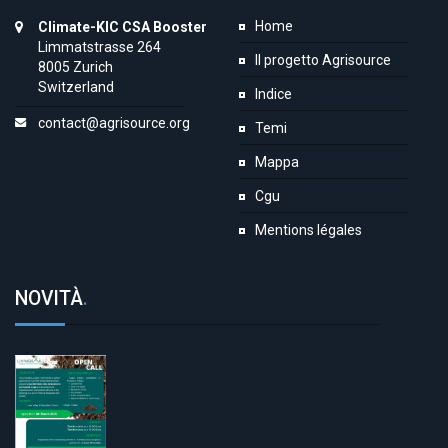
Home
Climate-KIC CSA Booster
Limmatstrasse 264
Il progetto Agrisource
8005 Zurich
Switzerland
Indice
contact@agrisource.org
Temi
Mappa
Cgu
Mentions légales
NOVITÀ
.