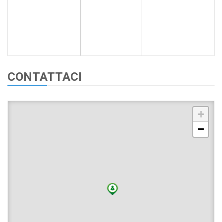
CONTATTACI
+
−