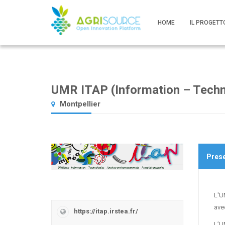
HOME
IL PROGETT
UMR ITAP (Information – Techn
Montpellier
Pres
L'U
ave
https://itap.irstea.fr/
L’U