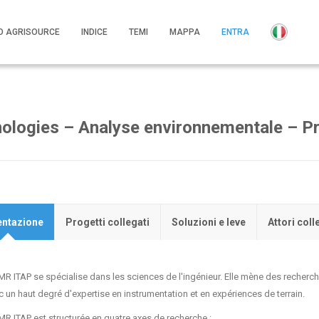
O AGRISOURCE
INDICE
TEMI
MAPPA
ENTRA
ologies – Analyse environnementale – Pr
entazione
Progetti collegati
Soluzioni e leve
Attori coll
MR ITAP se spécialise dans les sciences de l'ingénieur. Elle mène des recher
c un haut degré d'expertise en instrumentation et en expériences de terrain.
MR ITAP est structurée en quatre axes de recherche :