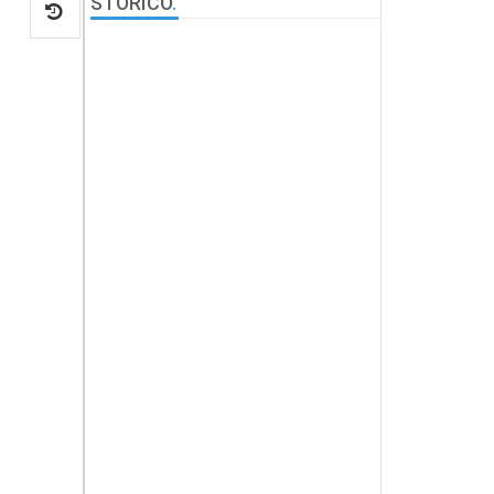
STORICO
.