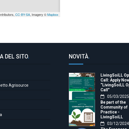
ntributors,
CC-BY-SA
, Imagery ©
Mapbox
A DEL SITO
.
NOVITÀ
.
LivingSoiLL O
e
Call: Apply Now
“LivingSoiLL 
getto Agrisource
Call”
05/03/2025
Be part of the
Community of
Practice -
a
LivingSoiLL
project
03/12/2024
LivingSoiLL