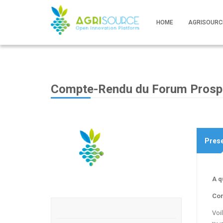
HOME
AGRISOURC
Compte-Rendu du Forum Prospec
Prese
A q
Com
Voi