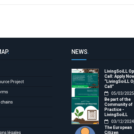
MAP
.
NEWS
.
LivingSoiLL O
e
Call: Apply Now
“LivingSoiLL 
ource Project
Call”
orms
05/03/2025
Be part of the
 chains
Community of
Practice -
LivingSoiLL
project
03/12/2024
LivingSoiLL
The European
project is
ons légales
Citizen