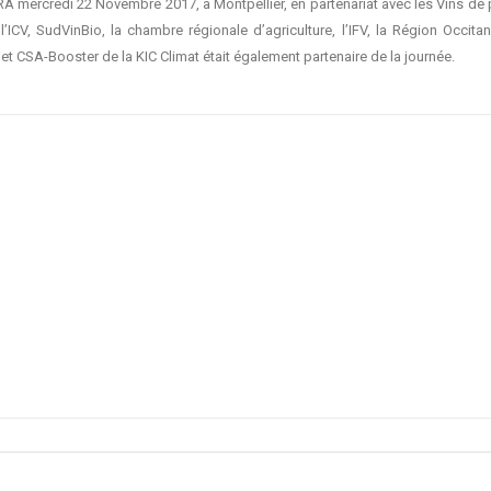
NRA mercredi 22 Novembre 2017, à Montpellier, en partenariat avec les Vins d
 l’ICV, SudVinBio, la chambre régionale d’agriculture, l’IFV, la Région Occit
jet CSA-Booster de la KIC Climat était également partenaire de la journée.