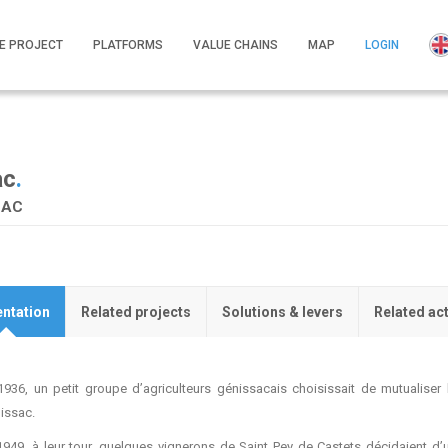
E PROJECT
PLATFORMS
VALUE CHAINS
MAP
LOGIN
ac
.
SAC
ntation
Related projects
Solutions & levers
Related ac
1936, un petit groupe d’agriculteurs génissacais choisissait de mutualiser l
issac.
1949, à leur tour, quelques vignerons de Saint Pey de Castets décidaient d’un