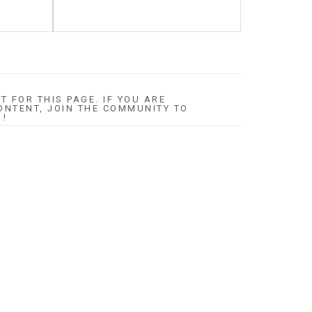
T FOR THIS PAGE. IF YOU ARE
ONTENT, JOIN THE COMMUNITY TO
 !