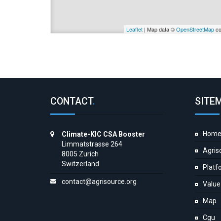
Leaflet
| Map data ©
OpenStreetMap
co
CONTACT
.
SITE
Hom
Climate-KIC CSA Booster
Limmatstrasse 264
Agris
8005 Zurich
Switzerland
Platf
contact@agrisource.org
Value
Map
Cgu