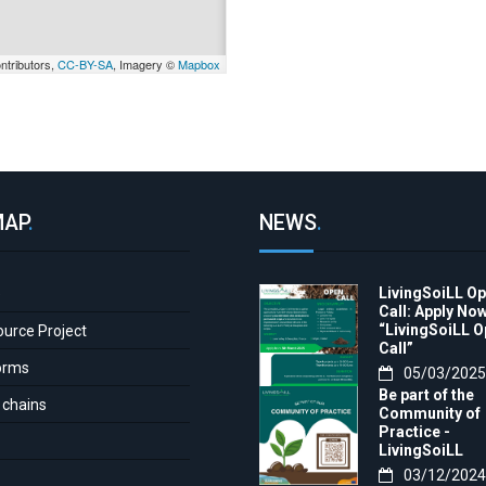
ntributors,
CC-BY-SA
, Imagery ©
Mapbox
MAP
.
NEWS
.
LivingSoiLL O
e
Call: Apply Now
“LivingSoiLL 
ource Project
Call”
orms
05/03/2025
Be part of the
 chains
Community of
Practice -
LivingSoiLL
project
03/12/2024