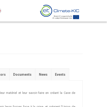
tors
Documents
News
Events
eur matériel et leur savoir-faire en créant la Cave de
ir leurs forces face à la crise, et créaient l’Union de