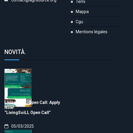
contact@agrisource.org
Temi
Mappa
Cgu
Mentions légales
NOVITÀ
.
LivingSoiLL Open Call: Apply
Now!
“LivingSoiLL Open Call”
05/03/2025