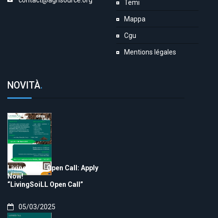
contact@agrisource.org
Temi
Mappa
Cgu
Mentions légales
NOVITÀ
.
LivingSoiLL Open Call: Apply
Now!
“LivingSoiLL Open Call”
05/03/2025