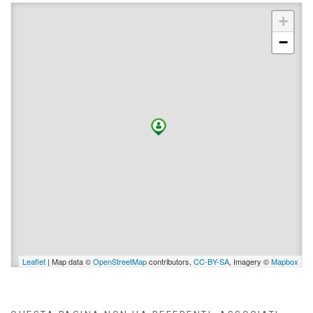
+
−
Leaflet
| Map data ©
OpenStreetMap
contributors,
CC-BY-SA
, Imagery ©
Mapbox