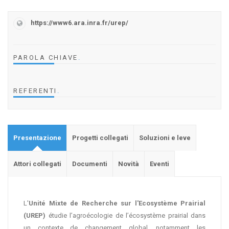
https://www6.ara.inra.fr/urep/
PAROLA CHIAVE
.
REFERENTI
.
Presentazione
Progetti collegati
Soluzioni e leve
Attori collegati
Documenti
Novità
Eventi
L'
Unité Mixte de Recherche sur l'Ecosystème Prairial
(UREP)
étudie l’agroécologie de l’écosystème prairial dans
un contexte de changement global, notamment les