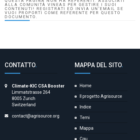
QUESTA PAGINA NON HA REFERENTI. ASSOCIATI
ALLA COMUNITÀ VINEAS PER GESTIRE I SUOI
CONTENUTI! REGISTRATI ED INVIA UN'EMAIL SE
VUOI PROPORTI COME REFERENTE PER QUESTO
DOCUMENTO.
CONTATTO
.
MAPPA DEL SITO
.
Home
Climate-KIC CSA Booster
Limmatstrasse 264
Il progetto Agrisource
8005 Zurich
Switzerland
Indice
contact@agrisource.org
Temi
Mappa
Cgu