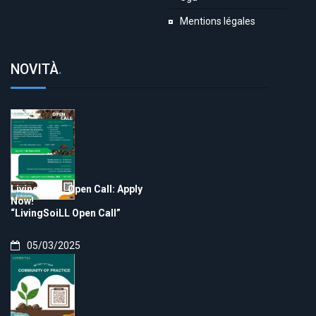
Mentions légales
NOVITÀ
.
LivingSoiLL Open Call: Apply
Now!
“LivingSoiLL Open Call”
05/03/2025