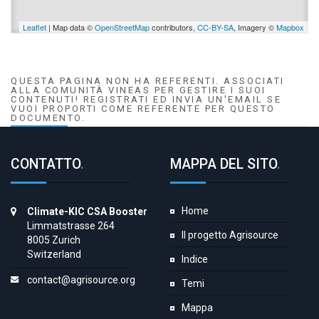
Leaflet
| Map data ©
OpenStreetMap
contributors,
CC-BY-SA
, Imagery ©
Mapbox
QUESTA PAGINA NON HA REFERENTI. ASSOCIATI
ALLA COMUNITÀ VINEAS PER GESTIRE I SUOI
CONTENUTI! REGISTRATI ED INVIA UN'EMAIL SE
VUOI PROPORTI COME REFERENTE PER QUESTO
DOCUMENTO.
CONTATTO
.
MAPPA DEL SITO
.
Home
Climate-KIC CSA Booster
Limmatstrasse 264
Il progetto Agrisource
8005 Zurich
Switzerland
Indice
contact@agrisource.org
Temi
Mappa