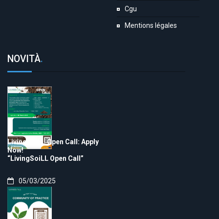
Cgu
Mentions légales
NOVITÀ
.
LivingSoiLL Open Call: Apply
Now!
“LivingSoiLL Open Call”
05/03/2025