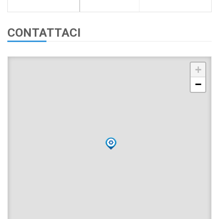
CONTATTACI
+
−