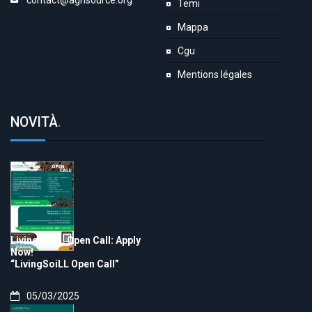
contact@agrisource.org
Temi
Mappa
Cgu
Mentions légales
NOVITÀ
.
LivingSoiLL Open Call: Apply
Now!
“LivingSoiLL Open Call”
05/03/2025