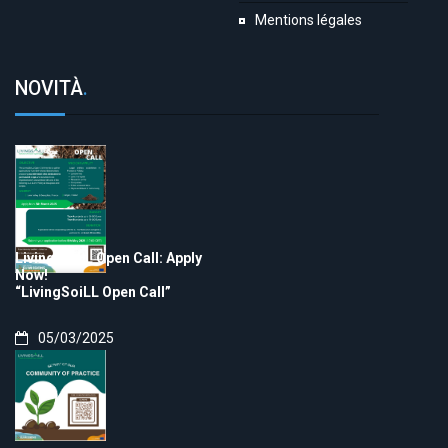
Mentions légales
NOVITÀ
.
LivingSoiLL Open Call: Apply
Now!
“LivingSoiLL Open Call”
05/03/2025