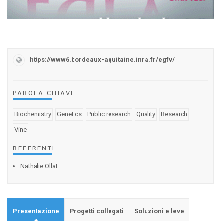
https://www6.bordeaux-aquitaine.inra.fr/egfv/
PAROLA CHIAVE
.
Biochemistry
Genetics
Public research
Quality
Research
Vine
REFERENTI
.
Nathalie Ollat
Presentazione
Progetti collegati
Soluzioni e leve